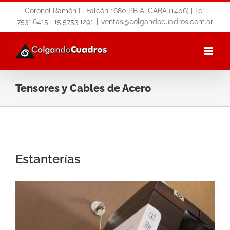
Skip
Coronel Ramón L. Falcón 1680 PB A, CABA (1406) | Tel:
to
7531.6415 | 15.5753.1291
|
ventas@colgandocuadros.com.ar
content
Tensores y Cables de Acero
Estanterías